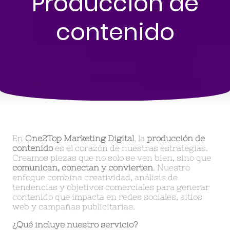
Producción de
contenido
En
One2Top Marketing Digital
, la
producción de
contenido
es el corazón de nuestras estrategias.
Creamos piezas que no solo se ven bien, sino que
comunican, conectan y convierten
. Nuestro
enfoque combina creatividad, análisis de
tendencias y objetivos comerciales para generar
contenido que impacta en redes sociales, sitios
web y campañas publicitarias.
¿Qué incluye nuestro servicio?